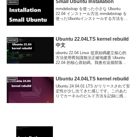
Small Ubuntu Installation
ubuntu
mmdebstrap を使った小さな Ubuntu
22.04 インストール方法 mmdebstrap を
使ったUbuntuインストールする方法を記
載します。実際はインストールメディア
（DVD／USB）が必要となるため、作業
の時には手元に用...
Ubuntu 22.04LTS kernel rebuild
kernel
中文
ubuntu 22.04 Linux 從原始碼建立核心的
方法使用舊知識無法正確地建置 Ubuntu
22.04 的核心原始碼。我會在這個部落格
中記錄正確的建置步驟。編譯和連結環境
的設定所需的包$ sudo apt-get install m...
Ubuntu 24.04LTS kernel rebuild
kernel
Ubuntu 24.04.01 LTS がリリースされて安
定性が少し出てきた感じです。このあた
りでカーネルのビルド方法を記録に残し
ておきます。Ubuntu 22.04 LTS カーネル
のビルド手順は こちら Ubuntu 22.04LTS
...