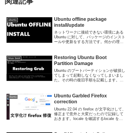
関連記事
Ubuntu offline package
ubuntu
install/update
ネットワークに接続できない環境にある
Ubuntu に対して、パッケージのインスト
ールや更新をする方法です。何かの理由
で Ubuntu をネットワークに接続できな
いときなど、意外にあると思いますの
で、記事にしておきます。事前にパッケ
Restoring Ubuntu Boot
linux boot
ージを準...
Partition Damage
Ubuntu のブートパーティションが破損し
てしまって起動しなくなってしまいまし
た。その時の復旧手順を記載します。
Ubuntu ブートパーティションを破壊する
Ubuntu のブートパーティションを実際に
コマンドで破壊してしまいます。ここで
Ubuntu Garbled Firefox
ubuntu
は...
correction
Ubuntu 22.04 の firefox が文字化けして、
修正まで意外と大変だったので記録して
おきます。locale を確認するlocale を確
認します。/etc/default/locale を直接確認
する方法でも良いですが、入力ミ...