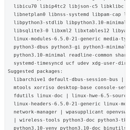
  libicu70 libip4tc2 libjson-c5 libklibc l
  libnetplan0 libnss-systemd libpam-cap li
  libpython3-stdlib libpython3.10-minimal 
  libsqlite3-0 libxml2 libxtables12 libyam
  linux-modules-6.5.0-21-generic media-typ
  python3-dbus python3-gi python3-minimal 
  python3.10-minimal readline-common share
  systemd-timesyncd ucf udev xdg-user-dirs
Suggested packages:

  libarchive1 default-dbus-session-bus | d
  mtools xorriso desktop-base console-setu
  fdutils linux-doc | linux-hwe-6.5-source
  linux-headers-6.5.0-21-generic linux-mod
  network-manager | wpasupplicant openvswi
  | wireless-tools python3-doc python3-tk 
  python3.10-venv python3.10-doc binutils 