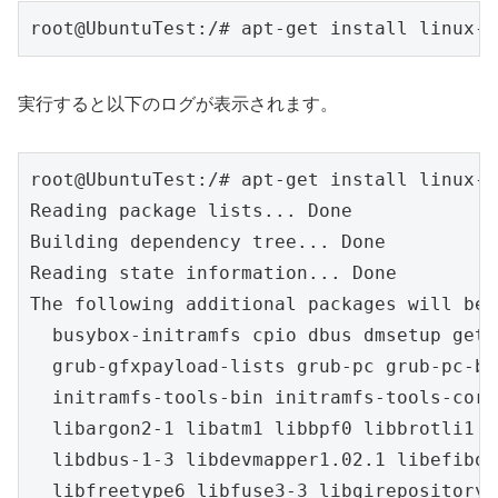
root@UbuntuTest:/# apt-get install linux-i
実行すると以下のログが表示されます。
root@UbuntuTest:/# apt-get install linux-i
Reading package lists... Done

Building dependency tree... Done

Reading state information... Done

The following additional packages will be 
  busybox-initramfs cpio dbus dmsetup gett
  grub-gfxpayload-lists grub-pc grub-pc-bi
  initramfs-tools-bin initramfs-tools-core
  libargon2-1 libatm1 libbpf0 libbrotli1 l
  libdbus-1-3 libdevmapper1.02.1 libefiboo
  libfreetype6 libfuse3-3 libgirepository-