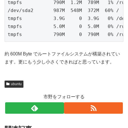
tmpfs           790M  1.2M  789M   1% /run

/dev/sda2       987M  548M  372M  60% /

tmpfs           3.9G     0  3.9G   0% /dev/
tmpfs           5.0M     0  5.0M   0% /run
tmpfs           790M     0  790M   0% /run
約 600M Byte でルートファイルシステムが構築されてい
ます。更にもう少し小さくできればと思っています。
ubuntu
市野をフォローする