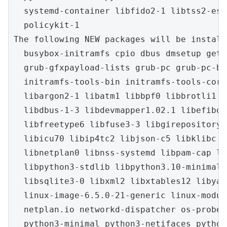
  systemd-container libfido2-1 libtss2-esy
  policykit-1

The following NEW packages will be installe
  busybox-initramfs cpio dbus dmsetup gett
  grub-gfxpayload-lists grub-pc grub-pc-bi
  initramfs-tools-bin initramfs-tools-core
  libargon2-1 libatm1 libbpf0 libbrotli1 l
  libdbus-1-3 libdevmapper1.02.1 libefiboo
  libfreetype6 libfuse3-3 libgirepository-
  libicu70 libip4tc2 libjson-c5 libklibc l
  libnetplan0 libnss-systemd libpam-cap li
  libpython3-stdlib libpython3.10-minimal 
  libsqlite3-0 libxml2 libxtables12 libyam
  linux-image-6.5.0-21-generic linux-modul
  netplan.io networkd-dispatcher os-prober
  python3-minimal python3-netifaces python